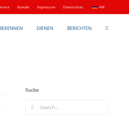
ervice
Kontakt
Impressum
Datenschutz
AM
BEKENNEN
DIENEN
BERICHTEN
Suche
Search
for: