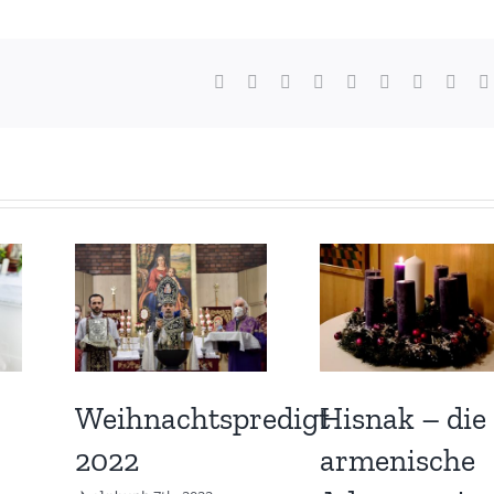
Facebook
X
Reddit
LinkedIn
WhatsApp
Tumblr
Pinterest
Vk
Weihnachtspredigt
Hisnak – die
2022
armenische