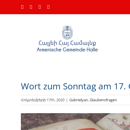
Skip
Facebook
Instagram
YouTube
Email
to
content
Wort zum Sonntag am 17. 
Հոկտեմբերի 17th, 2020
|
Gabrielyan
,
Glaubensfragen