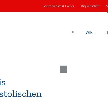
Gottesdienste & Events
Mitgliedschaft
S
WIR…
is
stolischen