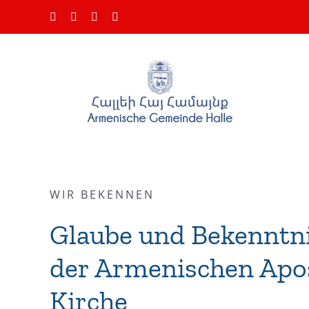
Skip
Facebook
Instagram
YouTube
Email
to
content
WIR BEKENNEN
Glaube und Bekenntn
der Armenischen Apo
Kirche