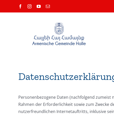
Skip
Facebook
Instagram
YouTube
Email
to
content
Datenschutzerklärun
Personenbezogene Daten (nachfolgend zumeist n
Rahmen der Erforderlichkeit sowie zum Zwecke der
nutzerfreundlichen Internetauftritts, inklusive s