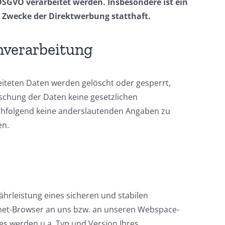
 DSGVO verarbeitet werden. Insbesondere ist ein
 Zwecke der Direktwerbung statthaft.
enverarbeitung
beiteten Daten werden gelöscht oder gesperrt,
öschung der Daten keine gesetzlichen
hfolgend keine anderslautenden Angaben zu
en.
rleistung eines sicheren und stabilen
ernet-Browser an uns bzw. an unseren Webspace-
les werden u.a. Typ und Version Ihres