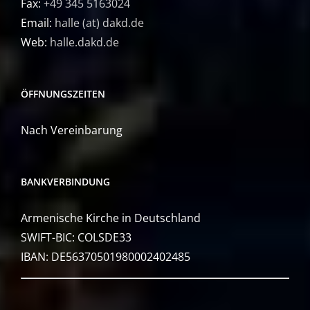
Fax:
+49 345 5163024
Email:
halle (at) dakd.de
Web:
halle.dakd.de
ÖFFNUNGSZEITEN
Nach Vereinbarung
BANKVERBINDUNG
Armenische Kirche in Deutschland
SWIFT-BIC: COLSDE33
IBAN: DE56370501980002402485