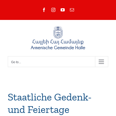
Skip
Facebook
Instagram
YouTube
Email
to
content
Go to...
Staatliche Gedenk-
und Feiertage