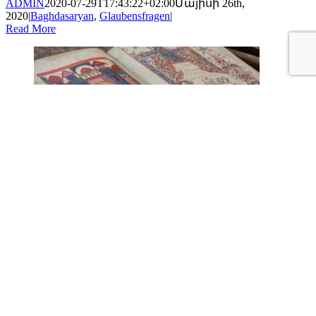
ADMIN
2020-07-29T17:43:22+02:00
Մայիսի 26th,
2020
|
Baghdasaryan
,
Glaubensfragen
|
Read More
Wort zum Sonntag am 16.05.2020
Gallery
Wort zum Sonntag am 16.05.2020
Bilicyan
,
Glaubensfragen
Wort zum Sonntag am 16.05.2020