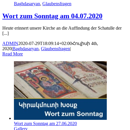
Baghdasaryan
,
Glaubensfragen
Wort zum Sonntag am 04.07.2020
Heute erinnert unsere Kirche an die Auffindung der Schatulle der
[...]
ADMIN
2020-07-29T18:09:14+02:00
Հուլիսի 4th,
2020
|
Baghdasaryan
,
Glaubensfragen
|
Read More
Wort zum Sonntag am 27.06.2020
Gallery