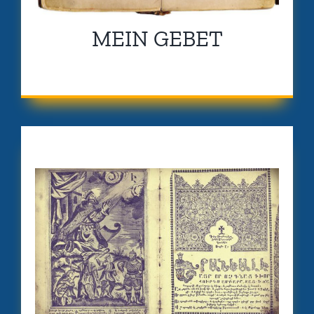
MEIN GEBET