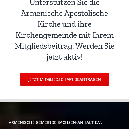
Unterstützen Sie die
Armenische Apostolische
Kirche und ihre
Kirchengemeinde mit Ihrem
Mitgliedsbeitrag. Werden Sie
jetzt aktiv!
JETZT MITGLIEDSCHAFT BEANTRAGEN
ARMENISCHE GEMEINDE SACHSEN-ANHALT E.V.