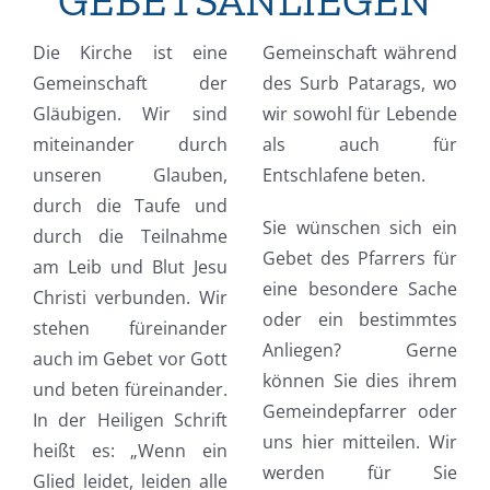
Die Kirche ist eine
Gemeinschaft während
Gemeinschaft der
des Surb Patarags, wo
Gläubigen. Wir sind
wir sowohl für Lebende
miteinander durch
als auch für
unseren Glauben,
Entschlafene beten.
durch die Taufe und
Sie wünschen sich ein
durch die Teilnahme
Gebet des Pfarrers für
am Leib und Blut Jesu
eine besondere Sache
Christi verbunden. Wir
oder ein bestimmtes
stehen füreinander
Anliegen? Gerne
auch im Gebet vor Gott
können Sie dies ihrem
und beten füreinander.
Gemeindepfarrer oder
In der Heiligen Schrift
uns hier mitteilen. Wir
heißt es: „Wenn ein
werden für Sie
Glied leidet, leiden alle