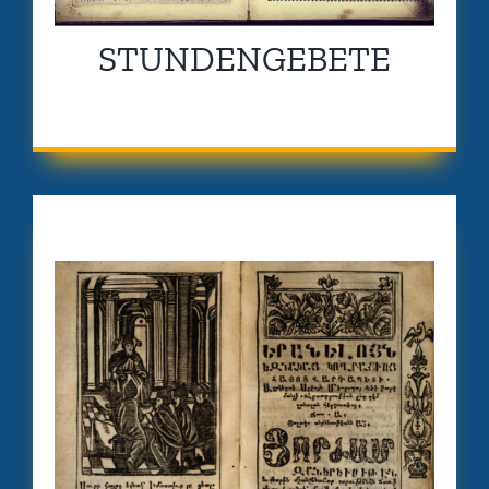
STUNDENGEBETE