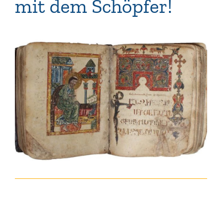
mit dem Schöpfer!