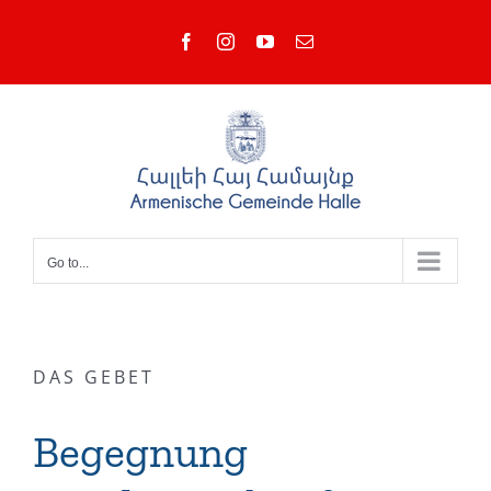
Skip
Facebook
Instagram
YouTube
Email
to
content
Go to...
DAS GEBET
Begegnung