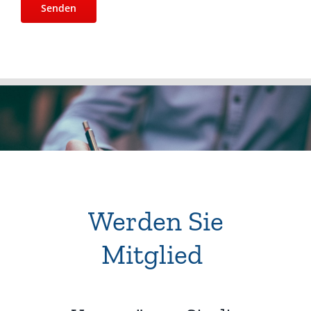
Werden Sie
Mitglied
!