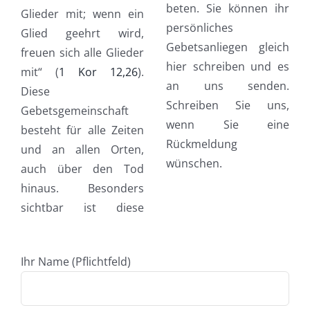
beten. Sie können ihr
Glieder mit; wenn ein
persönliches
Glied geehrt wird,
Gebetsanliegen gleich
freuen sich alle Glieder
hier schreiben und es
mit“ (
1 Kor 12,26
).
an uns senden.
Diese
Schreiben Sie uns,
Gebetsgemeinschaft
wenn Sie eine
besteht für alle Zeiten
Rückmeldung
und an allen Orten,
wünschen.
auch über den Tod
hinaus. Besonders
sichtbar ist diese
Ihr Name (Pflichtfeld)