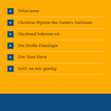
Vaterunser
Christus-Hymne des Caisers Justinian
Glaubend bekenne ich
Die Große Doxologie
Der Gute Hirte
Gott, sei mir gnädig