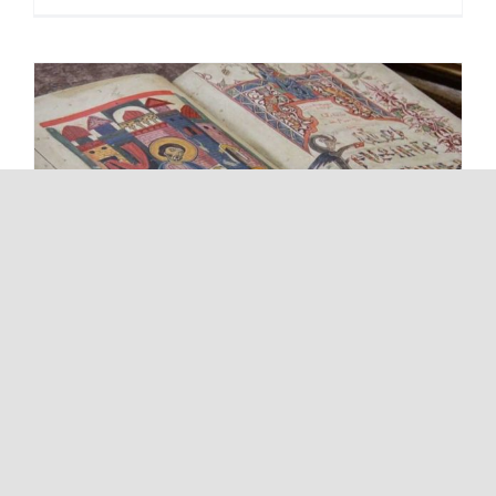
Wort zum Sonntag am
11.07.2020
Հուլիսի 11th, 2020
|
Avetisyan
,
Glaubensfragen