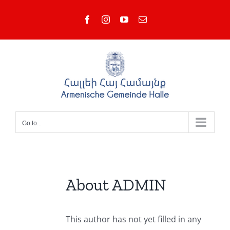
Skip
Facebook
Instagram
YouTube
Email
to
content
Go to...
About
ADMIN
This author has not yet filled in any