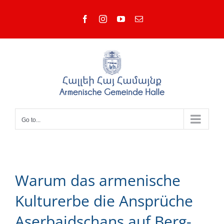
Skip
Facebook
Instagram
YouTube
Email
to
content
Go to...
Warum das armenische
Kulturerbe die Ansprüche
Aserbaidschans auf Berg-