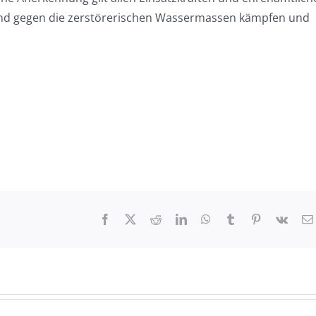
und gegen die zerstörerischen Wassermassen kämpfen und
Facebook
X
Reddit
LinkedIn
WhatsApp
Tumblr
Pinterest
Vk