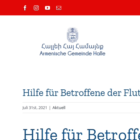
Zum
Facebook
Instagram
YouTube
E-
Inhalt
Mail
springen
Hilfe für Betroffene der Fl
Juli 31st, 2021
|
Aktuell
Hilfe für Betrof