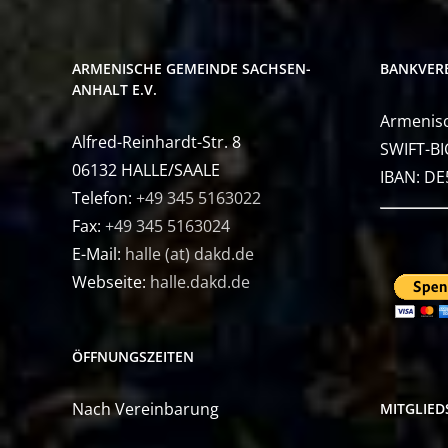
ARMENISCHE GEMEINDE SACHSEN-
BANKVER
ANHALT E.V.
Armenisc
Alfred-Reinhardt-Str. 8
SWIFT-BI
06132 HALLE/SAALE
IBAN: D
Telefon:
+49 345 5163022
Fax:
+49 345 5163024
E-Mail:
halle (at) dakd.de
Webseite:
halle.dakd.de
ÖFFNUNGSZEITEN
Nach Vereinbarung
MITGLIE