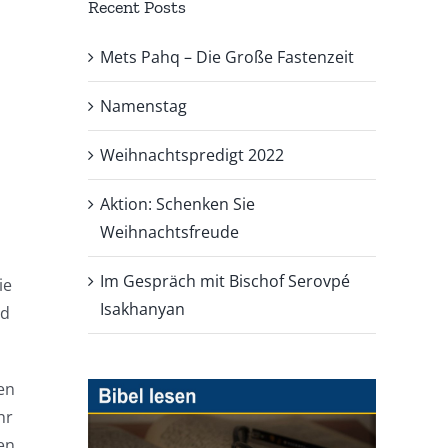
Recent Posts
Mets Pahq – Die Große Fastenzeit
Namenstag
Weihnachtspredigt 2022
Aktion: Schenken Sie
Weihnachtsfreude
Im Gespräch mit Bischof Serovpé
ie
Isakhanyan
nd
en
hr
en