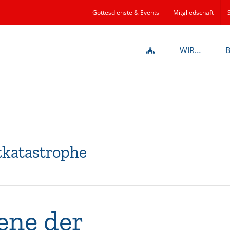
Gottesdienste & Events
Mitgliedschaft
WIR…
utkatastrophe
fene der