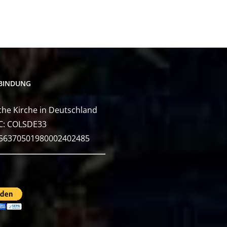
BINDUNG
he Kirche in Deutschland
C: COLSDE33
E56370501980002402485