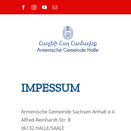
Zum
Facebook
Instagram
YouTube
E-
Inhalt
Mail
springen
IMPESSUM
Armenische Gemeinde Sachsen-Anhalt e.V.
Alfred-Reinhardt-Str. 8
06132 HALLE/SAALE