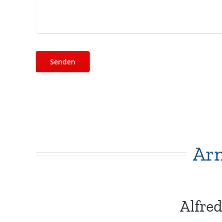
Arm
Alfre