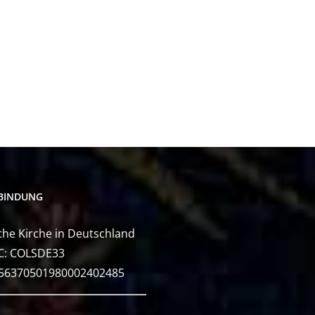
BINDUNG
he Kirche in Deutschland
C: COLSDE33
E56370501980002402485