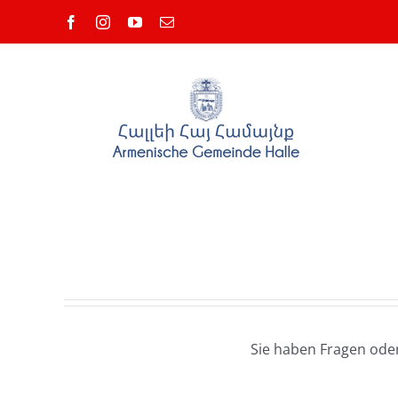
Zum
Facebook
Instagram
YouTube
E-
Inhalt
Mail
springen
Sie haben Fragen ode