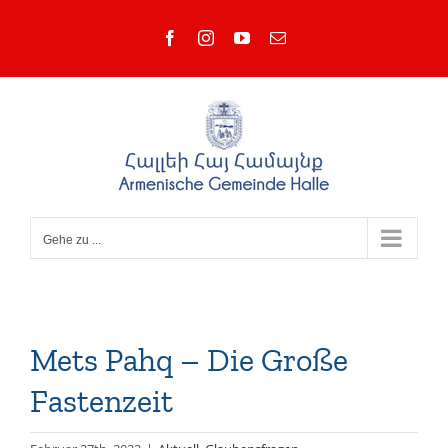
Zum
Facebook
Instagram
YouTube
E-
Inhalt
Mail
springen
Gehe zu ...
Mets Pahq – Die Große
Fastenzeit