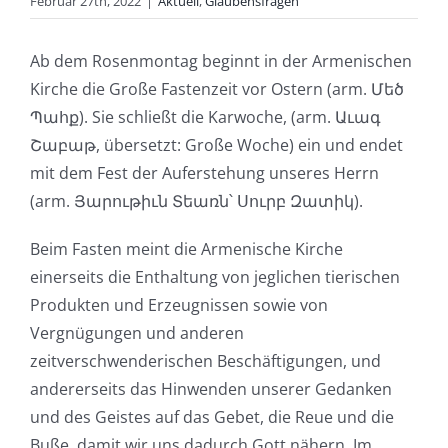
Februar 27th, 2022
|
Aktuell
,
Glaubensfragen
Ab dem Rosenmontag beginnt in der Armenischen
Kirche die Große Fastenzeit vor Ostern (arm. Մեծ
Պահք). Sie schließt die Karwoche, (arm. Աւագ
Շաբաթ, übersetzt: Große Woche) ein und endet
mit dem Fest der Auferstehung unseres Herrn
(arm. Յարութիւն Տեառն՝ Սուրբ Զատիկ).
Beim Fasten meint die Armenische Kirche
einerseits die Enthaltung von jeglichen tierischen
Produkten und Erzeugnissen sowie von
Vergnügungen und anderen
zeitverschwenderischen Beschäftigungen, und
andererseits das Hinwenden unserer Gedanken
und des Geistes auf das Gebet, die Reue und die
Buße, damit wir uns dadurch Gott nähern. Im