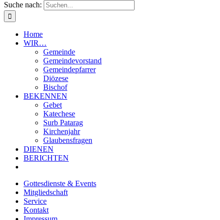
Suche nach:
Home
WIR…
Gemeinde
Gemeindevorstand
Gemeindepfarrer
Diözese
Bischof
BEKENNEN
Gebet
Katechese
Surb Patarag
Kirchenjahr
Glaubensfragen
DIENEN
BERICHTEN
Gottesdienste & Events
Mitgliedschaft
Service
Kontakt
Impressum