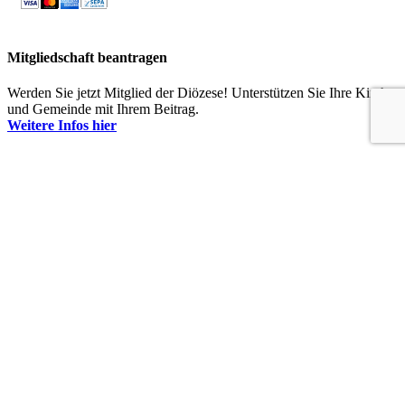
Mitgliedschaft beantragen
Werden Sie jetzt Mitglied der Diözese! Unterstützen Sie Ihre Kirche
und Gemeinde mit Ihrem Beitrag.
Weitere Infos hier
SERVICE
COVID 19 – Hinweise
Gemeinde Online
Mitglied werden
Newsletter
Veranstaltungen
Gedenktage
Presse
Wichtige Links
Anredeformen
Armenische Namen
Armenien