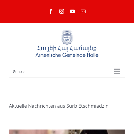
Zum
Facebook
Instagram
YouTube
E-
Inhalt
Mail
springen
Gehe zu ...
Aktuelle Nachrichten aus Surb Etschmiadzin