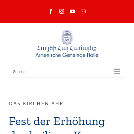
Zum
Facebook
Instagram
YouTube
E-
Inhalt
Mail
springen
Gehe zu ...
DAS KIRCHENJAHR
Fest der Erhöhung