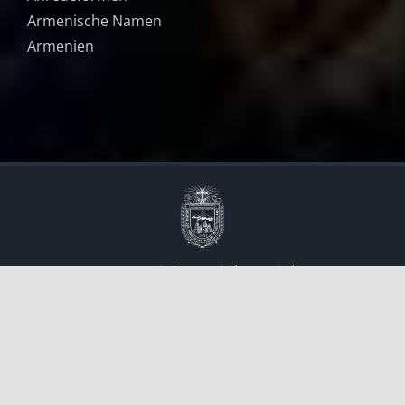
Armenische Namen
Armenien
©
Armenische Gemeinde Neuwied
Alle Rechte vorbehalten
Facebook
Instagram
YouTube
E-
Mail