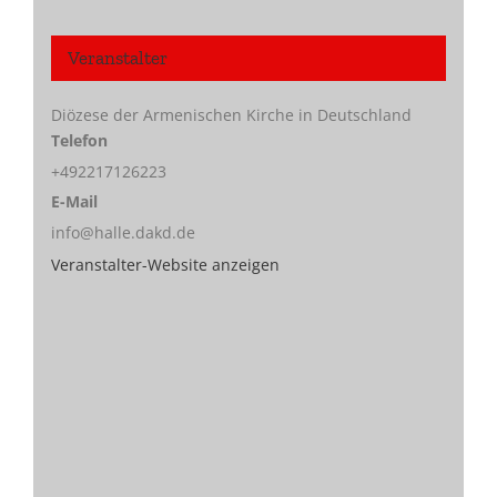
Veranstalter
Diözese der Armenischen Kirche in Deutschland
Telefon
+492217126223
E-Mail
info@halle.dakd.de
Veranstalter-Website anzeigen