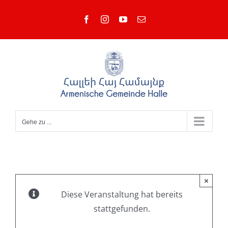
Zum
Facebook
Instagram
YouTube
E-
Inhalt
Mail
springen
Gehe zu ...
×
Diese Veranstaltung hat bereits
stattgefunden.